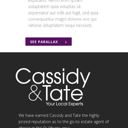
explicabo. Nemo enim ipsam
voluptatem quia voluptas sit
aspernatur aut odit aut fugit, sed quia
consequuntur magni dolores eos qui
ratione voluptatem sequi nesciunt.
SEE PARALLAX
We have earned Cassidy and Tate the highly
prized reputation as to the go-to estate agent of
choice in the St Albans area